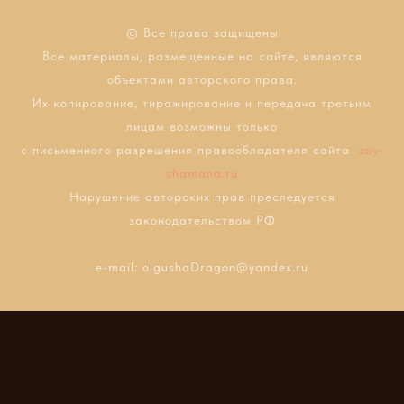
© Все права защищены
Все материалы, размещенные на сайте, являются
объектами авторского права.
Их копирование, тиражирование и передача третьим
лицам возможны только
с письменного разрешения правообладателя сайта
zov-
shamana.ru
Нарушение авторских прав преследуется
законодательством РФ
e-mail: olgushaDragon@yandex.ru